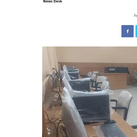
News Desk
F