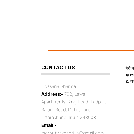
CONTACT US
मेरो 
हमारा
है, 
Upasana Sharma
Address:-
702, Lawai
Apartments, Ring Road, Ladpur,
Raipur Road, Dehradun,
Uttarakhand, India 248008
Email:-
merouttrakhand.in@gmail.com