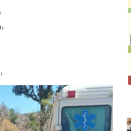
।
सी।
ी।