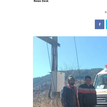
News Desk
F