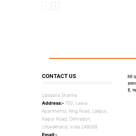
CONTACT US
मेरो 
हमारा
है, 
Upasana Sharma
Address:-
702, Lawai
Apartments, Ring Road, Ladpur,
Raipur Road, Dehradun,
Uttarakhand, India 248008
Email:-