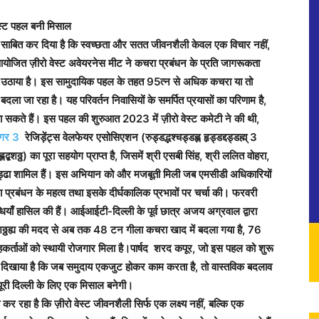
ेस्ट पहल बनी मिसाल
 साबित कर दिया है कि स्वच्छता और सतत जीवनशैली केवल एक विचार नहीं,
 आयोजित ज़ीरो वेस्ट अवेयरनेस मीट ने कचरा प्रबंधन के प्रति जागरूकता
कदम उठाया है। इस सामुदायिक पहल के तहत 95त्न से अधिक कचरा या तो
बदला जा रहा है। यह परिवर्तन निवासियों के समर्पित प्रयासों का परिणाम है,
ा सकते हैं। इस पहल की शुरुआत 2023 में ज़ीरो वेस्ट कमेटी ने की थी,
गर 3
रेजिड़ेंट्स वेलफेयर एसोसिएशन (रुड्डद्भश्चड्डह्ल हृड्डद्दड्डह्म् 3
ड्डह्लद्बशठ्ठ) का पूरा सहयोग प्राप्त है, जिसमें श्री एसबी सिंह, श्री ललित वोहरा,
 चड्ढा शामिल हैं। इस अभियान को और मजबूती मिली जब एमसीडी अधिकारियों
्रबंधन के महत्व तथा इसके दीर्घकालिक प्रभावों पर चर्चा की। फरवरी
याँ हासिल की हैं। आईआईटी-दिल्ली के पूर्व छात्र अजय अग्रवाल द्वारा
यह्वह्लद्बशठ्ठह्य की मदद से अब तक 48 टन गीला कचरा खाद में बदला गया है, 76
्ताओं को स्थायी रोजगार मिला है।पार्षद शरद कपूर, जो इस पहल को शुरू
ने दिखाया है कि जब समुदाय एकजुट होकर काम करता है, तो वास्तविक बदलाव
पूरी दिल्ली के लिए एक मिसाल बनेगी।
र रहा है कि ज़ीरो वेस्ट जीवनशैली सिर्फ एक लक्ष्य नहीं, बल्कि एक