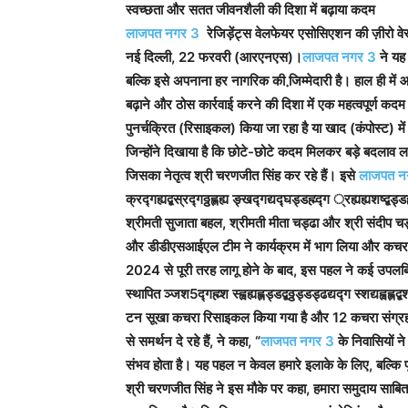
स्वच्छता और सतत जीवनशैली की दिशा में बढ़ाया कदम
लाजपत नगर 3
रेजिड़ेंट्स वेलफेयर एसोसिएशन की ज़ीरो व
नई दिल्ली, 22 फरवरी (आरएनएस)।
लाजपत नगर 3
ने यह
बल्कि इसे अपनाना हर नागरिक की जि़म्मेदारी है। हाल ही में
बढ़ाने और ठोस कार्रवाई करने की दिशा में एक महत्वपूर्ण 
पुनर्चक्रित (रिसाइकल) किया जा रहा है या खाद (कंपोस्ट) में 
जिन्होंने दिखाया है कि छोटे-छोटे कदम मिलकर बड़े बदलाव ल
जिसका नेतृत्व श्री चरणजीत सिंह कर रहे हैं। इसे
लाजपत न
क्रद्गह्यद्बस्रद्गठ्ठह्लह्य ङ्खद्गद्यद्घड्डह्म्द्ग ्रह्यह्यशष्द्ब
श्रीमती सुजाता बहल, श्रीमती मीता चड्ढा और श्री संदीप
और डीडीएसआईएल टीम ने कार्यक्रम में भाग लिया और कचरा प
2024 से पूरी तरह लागू होने के बाद, इस पहल ने कई उपलब्धि
स्थापित ञ्जश5द्गह्म्श स्ह्वह्यह्लड्डद्बठ्ठड्डड्ढद्यद्ग स्शद्
टन सूखा कचरा रिसाइकल किया गया है और 12 कचरा संग्रहकर
से समर्थन दे रहे हैं, ने कहा, “
लाजपत नगर 3
के निवासियों 
संभव होता है। यह पहल न केवल हमारे इलाके के लिए, बल्कि 
श्री चरणजीत सिंह ने इस मौके पर कहा, हमारा समुदाय साबित क