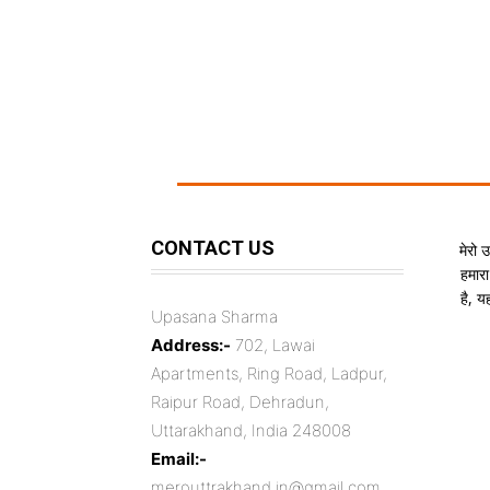
CONTACT US
मेरो 
हमारा
है, 
Upasana Sharma
Address:-
702, Lawai
Apartments, Ring Road, Ladpur,
Raipur Road, Dehradun,
Uttarakhand, India 248008
Email:-
merouttrakhand.in@gmail.com