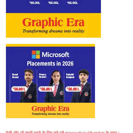
ऐसी और भी खबरें पढ़ने के लिए बने रहें merouttarakhand.in के साथ।