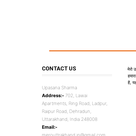
CONTACT US
मेरो 
हमारा
है, 
Upasana Sharma
Address:-
702, Lawai
Apartments, Ring Road, Ladpur,
Raipur Road, Dehradun,
Uttarakhand, India 248008
Email:-
merouttrakhand.in@gmail.com