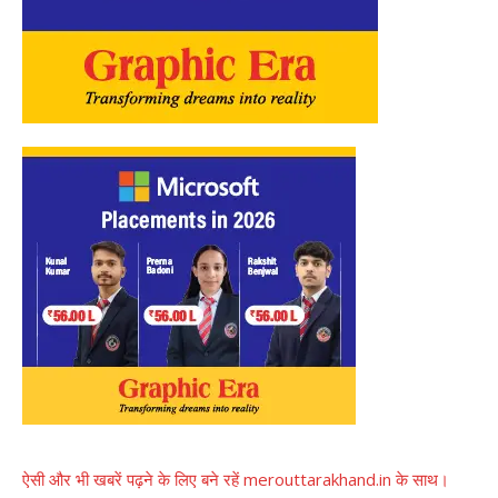
ऐसी और भी खबरें पढ़ने के लिए बने रहें merouttarakhand.in के साथ।