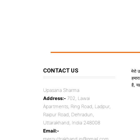
CONTACT US
मेरो 
हमारा
है, 
Upasana Sharma
Address:-
702, Lawai
Apartments, Ring Road, Ladpur,
Raipur Road, Dehradun,
Uttarakhand, India 248008
Email:-
merouttrakhand.in@gmail.com