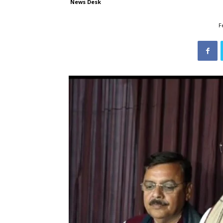
News Desk
F