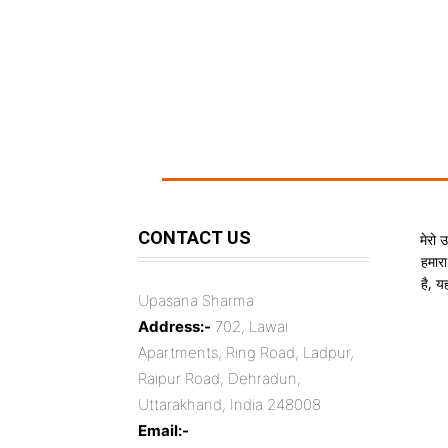
CONTACT US
मेरो 
हमारा
है, 
Upasana Sharma
Address:-
702, Lawai
Apartments, Ring Road, Ladpur,
Raipur Road, Dehradun,
Uttarakhand, India 248008
Email:-