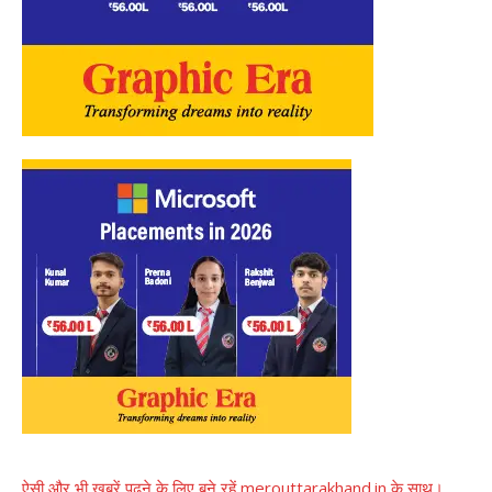
ऐसी और भी खबरें पढ़ने के लिए बने रहें merouttarakhand.in के साथ।