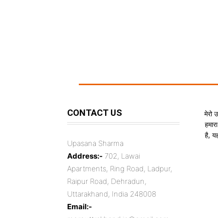
CONTACT US
मेरो 
हमारा
है, 
Upasana Sharma
Address:-
702, Lawai
Apartments, Ring Road, Ladpur,
Raipur Road, Dehradun,
Uttarakhand, India 248008
Email:-