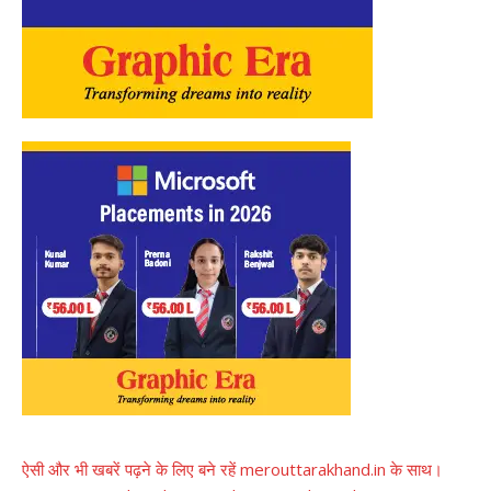
ऐसी और भी खबरें पढ़ने के लिए बने रहें merouttarakhand.in के साथ।