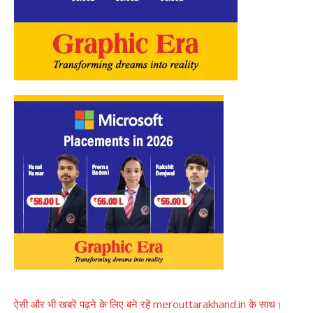
ऐसी और भी खबरें पढ़ने के लिए बने रहें merouttarakhand.in के साथ।