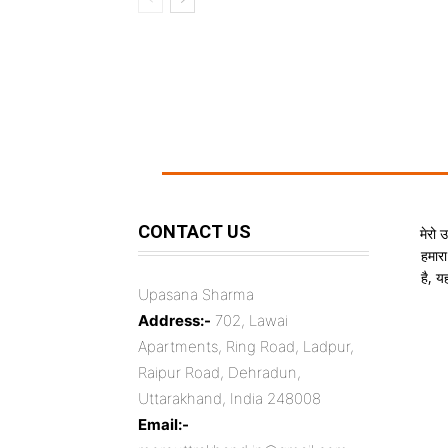
CONTACT US
मेरो 
हमारा
है, 
Upasana Sharma
Address:-
702, Lawai
Apartments, Ring Road, Ladpur,
Raipur Road, Dehradun,
Uttarakhand, India 248008
Email:-