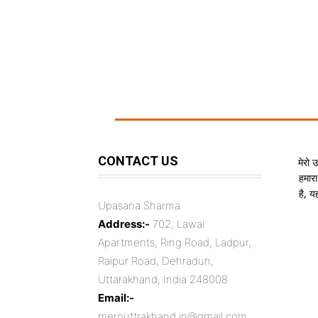
CONTACT US
मेरो 
हमारा
है, 
Upasana Sharma
Address:-
702, Lawai
Apartments, Ring Road, Ladpur,
Raipur Road, Dehradun,
Uttarakhand, India 248008
Email:-
merouttrakhand.in@gmail.com