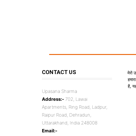
CONTACT US
मेरो 
हमारा
है, 
Upasana Sharma
Address:-
702, Lawai
Apartments, Ring Road, Ladpur,
Raipur Road, Dehradun,
Uttarakhand, India 248008
Email:-