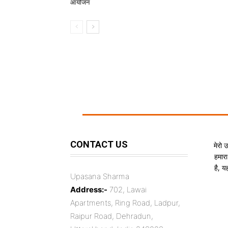
आयोजन
CONTACT US
मेरो 
हमारा
है, 
Upasana Sharma
Address:-
702, Lawai
Apartments, Ring Road, Ladpur,
Raipur Road, Dehradun,