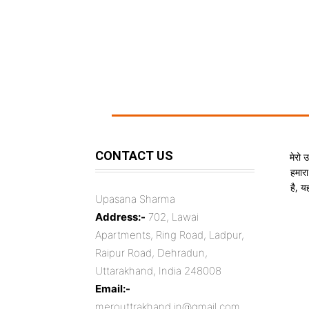
CONTACT US
मेरो 
हमारा
है, 
Upasana Sharma
Address:-
702, Lawai
Apartments, Ring Road, Ladpur,
Raipur Road, Dehradun,
Uttarakhand, India 248008
Email:-
merouttrakhand.in@gmail.com