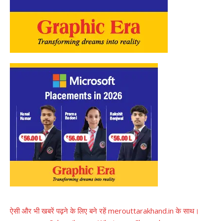
ऐसी और भी खबरें पढ़ने के लिए बने रहें merouttarakhand.in के साथ।