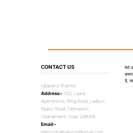
CONTACT US
मेरो 
हमारा
है, 
Upasana Sharma
Address:-
702, Lawai
Apartments, Ring Road, Ladpur,
Raipur Road, Dehradun,
Uttarakhand, India 248008
Email:-
merouttrakhand.in@gmail.com