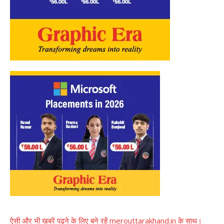
ऐसी और भी खबरें पढ़ने के लिए बने रहें merouttarakhand.in के साथ।