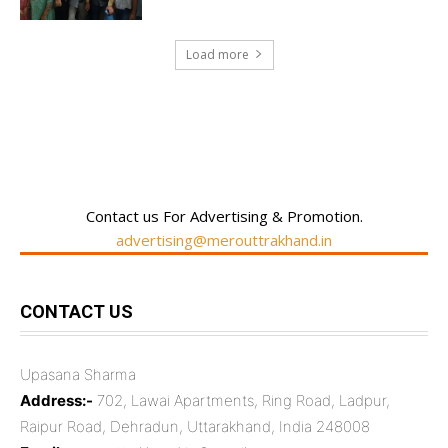
Load more
RECENT COMMENTS
Contact us For Advertising & Promotion.
advertising@merouttrakhand.in
CONTACT US
Upasana Sharma
Address:-
702, Lawai Apartments, Ring Road, Ladpur,
Raipur Road, Dehradun, Uttarakhand, India 248008