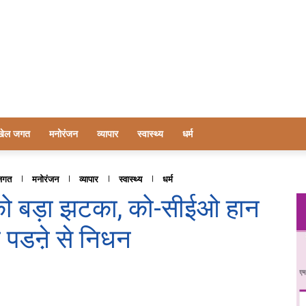
खेल जगत
मनोरंजन
व्यापार
स्वास्थ्य
धर्म
जगत
मनोरंजन
व्यापार
स्वास्थ्य
धर्म
 को बड़ा झटका, को-सीईओ हान
ा पडऩे से निधन