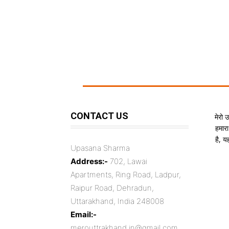
CONTACT US
मेरो 
हमारा
है, 
Upasana Sharma
Address:-
702, Lawai
Apartments, Ring Road, Ladpur,
Raipur Road, Dehradun,
Uttarakhand, India 248008
Email:-
merouttrakhand.in@gmail.com