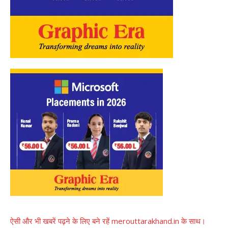
ऐसी और भी खबरें पढ़ने के लिए बने रहें merouttarakhand.in के साथ।