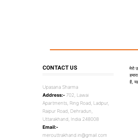
CONTACT US
मेरो 
हमारा
है, 
Upasana Sharma
Address:-
702, Lawai
Apartments, Ring Road, Ladpur,
Raipur Road, Dehradun,
Uttarakhand, India 248008
Email:-
merouttrakhand.in@gmail.com