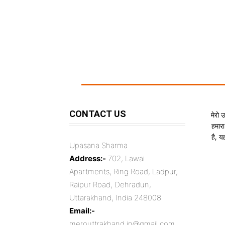
CONTACT US
मेरो 
हमारा
है, 
Upasana Sharma
Address:-
702, Lawai
Apartments, Ring Road, Ladpur,
Raipur Road, Dehradun,
Uttarakhand, India 248008
Email:-
merouttrakhand.in@gmail.com